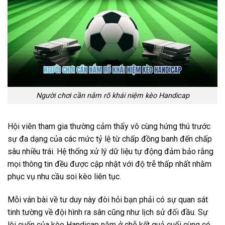
Người chơi cần nắm rõ khái niệm kèo Handicap
Hội viên tham gia thường cảm thấy vô cùng hứng thú trước
sự đa dạng của các mức tỷ lệ từ chấp đồng banh đến chấp
sâu nhiều trái. Hệ thống xử lý dữ liệu tự động đảm bảo rằng
mọi thông tin đều được cập nhật với độ trễ thấp nhất nhằm
phục vụ nhu cầu soi kèo liên tục.
Mỗi ván bài về tư duy này đòi hỏi bạn phải có sự quan sát
tinh tường về đội hình ra sân cũng như lịch sử đối đầu. Sự
lôi cuốn của kèo Handicap nằm ở chỗ kết quả cuối cùng có