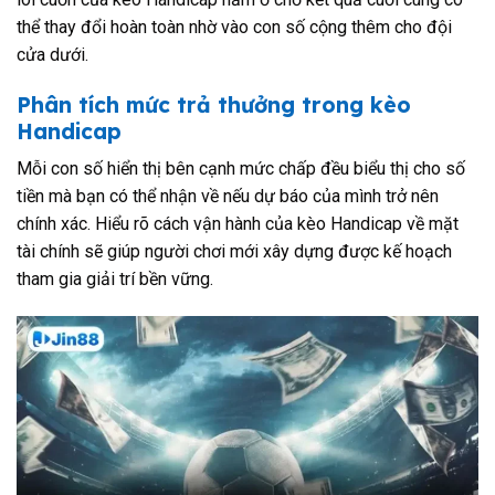
thể thay đổi hoàn toàn nhờ vào con số cộng thêm cho đội
cửa dưới.
Phân tích mức trả thưởng trong kèo
Handicap
Mỗi con số hiển thị bên cạnh mức chấp đều biểu thị cho số
tiền mà bạn có thể nhận về nếu dự báo của mình trở nên
chính xác. Hiểu rõ cách vận hành của kèo Handicap về mặt
tài chính sẽ giúp người chơi mới xây dựng được kế hoạch
tham gia giải trí bền vững.