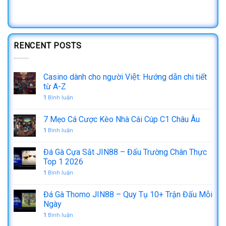
RENCENT POSTS
Casino dành cho người Việt: Hướng dẫn chi tiết
từ A-Z
1
Bình luận
7 Mẹo Cá Cược Kèo Nhà Cái Cúp C1 Châu Âu
1
Bình luận
Đá Gà Cựa Sắt JIN88 – Đấu Trường Chân Thực
Top 1 2026
1
Bình luận
Đá Gà Thomo JIN88 – Quy Tụ 10+ Trận Đấu Mỗi
Ngày
1
Bình luận