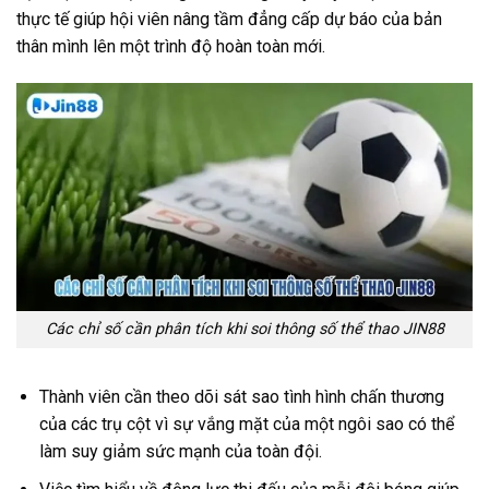
thực tế giúp hội viên nâng tầm đẳng cấp dự báo của bản
thân mình lên một trình độ hoàn toàn mới.
Các chỉ số cần phân tích khi soi thông số thể thao JIN88
Thành viên cần theo dõi sát sao tình hình chấn thương
của các trụ cột vì sự vắng mặt của một ngôi sao có thể
làm suy giảm sức mạnh của toàn đội.