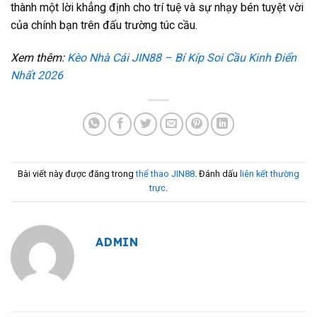
thành một lời khẳng định cho trí tuệ và sự nhạy bén tuyệt vời
của chính bạn trên đấu trường túc cầu.
Xem thêm:
Kèo Nhà Cái JIN88 – Bí Kíp Soi Cầu Kinh Điển
Nhất 2026
Bài viết này được đăng trong
thể thao JIN88
. Đánh dấu
liên kết thường
trực
.
ADMIN