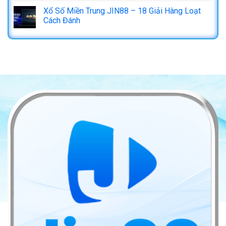
Xổ Số Miền Trung JIN88 – 18 Giải Hàng Loạt
Cách Đánh