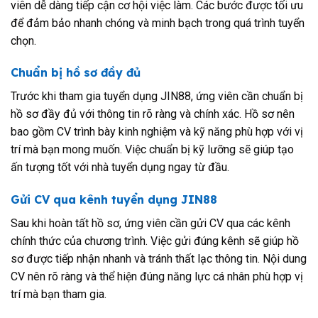
viên dễ dàng tiếp cận cơ hội việc làm. Các bước được tối ưu
để đảm bảo nhanh chóng và minh bạch trong quá trình tuyển
chọn.
Chuẩn bị hồ sơ đầy đủ
Trước khi tham gia tuyển dụng JIN88, ứng viên cần chuẩn bị
hồ sơ đầy đủ với thông tin rõ ràng và chính xác. Hồ sơ nên
bao gồm CV trình bày kinh nghiệm và kỹ năng phù hợp với vị
trí mà bạn mong muốn. Việc chuẩn bị kỹ lưỡng sẽ giúp tạo
ấn tượng tốt với nhà tuyển dụng ngay từ đầu.
Gửi CV qua kênh tuyển dụng JIN88
Sau khi hoàn tất hồ sơ, ứng viên cần gửi CV qua các kênh
chính thức của chương trình. Việc gửi đúng kênh sẽ giúp hồ
sơ được tiếp nhận nhanh và tránh thất lạc thông tin. Nội dung
CV nên rõ ràng và thể hiện đúng năng lực cá nhân phù hợp vị
trí mà bạn tham gia.