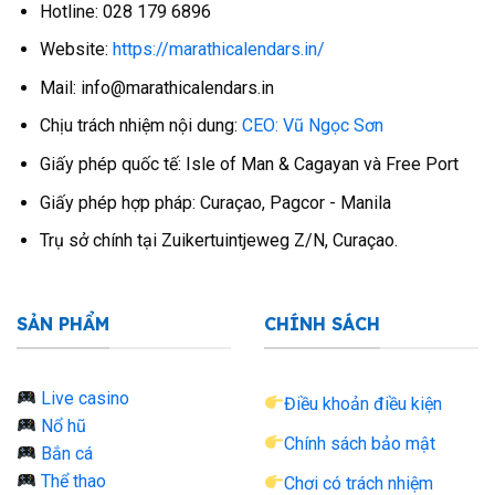
Hotline:
028 179 6896
Website:
https://marathicalendars.in/
Mail:
info@marathicalendars.in
Chịu trách nhiệm nội dung:
CEO: Vũ Ngọc Sơn
Giấy phép quốc tế: Isle of Man & Cagayan và Free Port
Giấy phép hợp pháp: Curaçao, Pagcor - Manila
Trụ sở chính tại Zuikertuintjeweg Z/N, Curaçao.
SẢN PHẨM
CHÍNH SÁCH
Live casino
Điều khoản điều kiện
Nổ hũ
Chính sách bảo mật
Bắn cá
Thể thao
Chơi có trách nhiệm