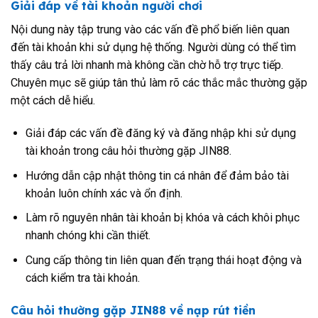
Giải đáp về tài khoản người chơi
Nội dung này tập trung vào các vấn đề phổ biến liên quan
đến tài khoản khi sử dụng hệ thống. Người dùng có thể tìm
thấy câu trả lời nhanh mà không cần chờ hỗ trợ trực tiếp.
Chuyên mục sẽ giúp tân thủ làm rõ các thắc mắc thường gặp
một cách dễ hiểu.
Giải đáp các vấn đề đăng ký và đăng nhập khi sử dụng
tài khoản trong câu hỏi thường gặp JIN88.
Hướng dẫn cập nhật thông tin cá nhân để đảm bảo tài
khoản luôn chính xác và ổn định.
Làm rõ nguyên nhân tài khoản bị khóa và cách khôi phục
nhanh chóng khi cần thiết.
Cung cấp thông tin liên quan đến trạng thái hoạt động và
cách kiểm tra tài khoản.
Câu hỏi thường gặp JIN88 về nạp rút tiền