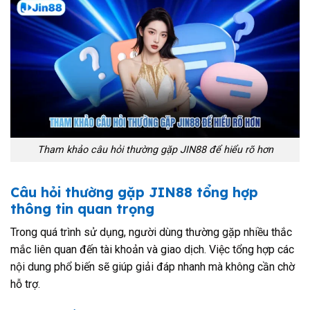
Tham khảo câu hỏi thường gặp JIN88 để hiểu rõ hơn
Câu hỏi thường gặp JIN88 tổng hợp
thông tin quan trọng
Trong quá trình sử dụng, người dùng thường gặp nhiều thắc
mắc liên quan đến tài khoản và giao dịch. Việc tổng hợp các
nội dung phổ biến sẽ giúp giải đáp nhanh mà không cần chờ
hỗ trợ.