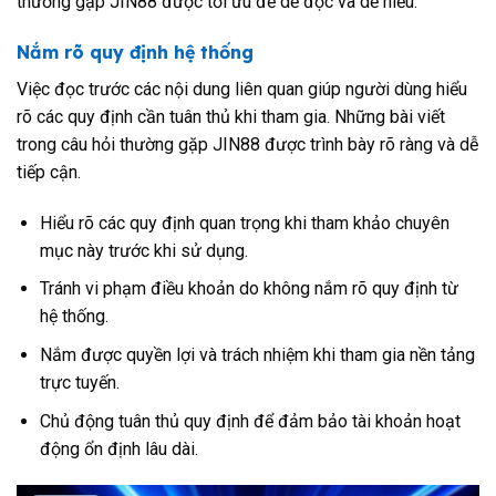
thường gặp JIN88 được tối ưu để dễ đọc và dễ hiểu.
Nắm rõ quy định hệ thống
Việc đọc trước các nội dung liên quan giúp người dùng hiểu
rõ các quy định cần tuân thủ khi tham gia. Những bài viết
trong câu hỏi thường gặp JIN88 được trình bày rõ ràng và dễ
tiếp cận.
Hiểu rõ các quy định quan trọng khi tham khảo chuyên
mục này trước khi sử dụng.
Tránh vi phạm điều khoản do không nắm rõ quy định từ
hệ thống.
Nắm được quyền lợi và trách nhiệm khi tham gia nền tảng
trực tuyến.
Chủ động tuân thủ quy định để đảm bảo tài khoản hoạt
động ổn định lâu dài.