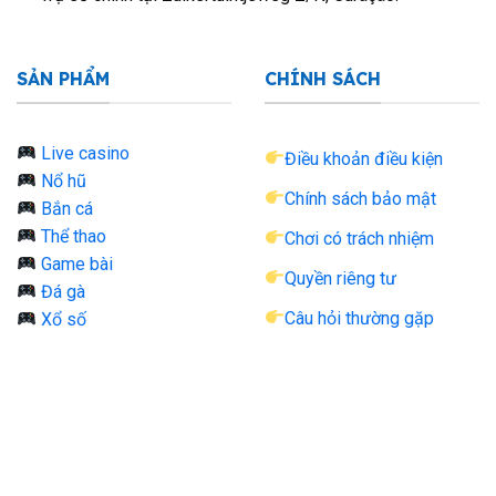
SẢN PHẨM
CHÍNH SÁCH
Live casino
Điều khoản điều kiện
Nổ hũ
Chính sách bảo mật
Bắn cá
Thể thao
Chơi có trách nhiệm
Game bài
Quyền riêng tư
Đá gà
Câu hỏi thường gặp
Xổ số