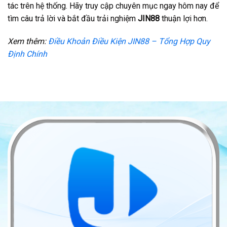
tác trên hệ thống. Hãy truy cập chuyên mục ngay hôm nay để
tìm câu trả lời và bắt đầu trải nghiệm
JIN88
thuận lợi hơn.
Xem thêm:
Điều Khoản Điều Kiện JIN88 – Tổng Hợp Quy
Định Chính