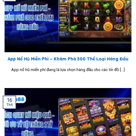
App Nổ Hũ Miễn Phí – Khám Phá 300 Thể Loại Hàng Đầu
App nổ hũ miễn phí đang là lựa chọn hàng đầu cho các tín đồ [...]
16
Th4