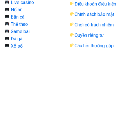
Live casino
Điều khoản điều kiện
Nổ hũ
Chính sách bảo mật
Bắn cá
Thể thao
Chơi có trách nhiệm
Game bài
Quyền riêng tư
Đá gà
Câu hỏi thường gặp
Xổ số