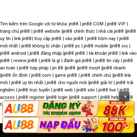
Tìm kiếm trên Google với từ khóa: jin88 | jin88 COM | jin88 VIP |
trang chủ jin88 | jin88 website |jin88 chính thức | nhà cái jin88 |jin88
uy tín | link jin88| truy cập jin88 | vào jin88 | jin88 hôm nay | jin88
mới nhất | jin88 không bị chặn | jin88 pc | jin88 mobile |jin88 ios |
jin88 android | jin88 đăng nhập |jin88 jin88 | tài khoản jin88 | link vào
jin88 | review jin88 | jin88 là gì | đánh giá jin88 | jin88 tin cậy | jin88
an toàn | jin88 hợp pháp | jin 88 |jin88 |jin88 mượt |jin88 nhanh
|jin88 ổn định | jin88.com | game jin88 | jin88 chính chủ |jin88 link
mới | jin88 uy tín nhất | jin88 cho người mới |jin88 giải trí | jin88 trải
nghiệm | jin88 trực tuyến | jin88 web | jin88 site | jin88 live | jin88
×
access | jin88 register |jin88 login |jin88 support | jin88 help | jin88
faq |jin88 page |
Copyright 2026 ©
™️JIN88 copyright holder