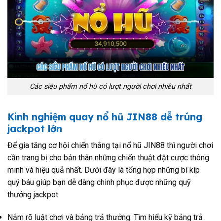
Các siêu phẩm nổ hũ có lượt người chơi nhiều nhất
Kinh nghiệm quay nổ hũ JIN88 dễ trúng
jackpot lớn
Để gia tăng cơ hội chiến thắng tại nổ hũ JIN88 thì người chơi
cần trang bị cho bản thân những chiến thuật đặt cược thông
minh và hiệu quả nhất. Dưới đây là tổng hợp những bí kíp
quý báu giúp bạn dễ dàng chinh phục được những quỹ
thưởng jackpot:
Nắm rõ luật chơi và bảng trả thưởng: Tìm hiểu kỹ bảng trả