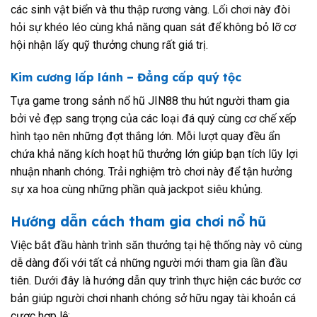
các sinh vật biển và thu thập rương vàng. Lối chơi này đòi
hỏi sự khéo léo cùng khả năng quan sát để không bỏ lỡ cơ
hội nhận lấy quỹ thưởng chung rất giá trị.
Kim cương lấp lánh – Đẳng cấp quý tộc
Tựa game trong sảnh nổ hũ JIN88 thu hút người tham gia
bởi vẻ đẹp sang trọng của các loại đá quý cùng cơ chế xếp
hình tạo nên những đợt thắng lớn. Mỗi lượt quay đều ẩn
chứa khả năng kích hoạt hũ thưởng lớn giúp bạn tích lũy lợi
nhuận nhanh chóng. Trải nghiệm trò chơi này để tận hưởng
sự xa hoa cùng những phần quà jackpot siêu khủng.
Hướng dẫn cách tham gia chơi nổ hũ
Việc bắt đầu hành trình săn thưởng tại hệ thống này vô cùng
dễ dàng đối với tất cả những người mới tham gia lần đầu
tiên. Dưới đây là hướng dẫn quy trình thực hiện các bước cơ
bản giúp người chơi nhanh chóng sở hữu ngay tài khoản cá
cược hợp lệ: