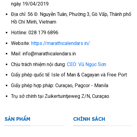
ngày 19/04/2019.
Địa chỉ: 56 Đ. Nguyễn Tuân, Phường 3, Gò Vấp, Thành phố
Hồ Chí Minh, Vietnam
Hotline:
028 179 6896
Website:
https://marathicalendars.in/
Mail:
info@marathicalendars.in
Chịu trách nhiệm nội dung:
CEO: Vũ Ngọc Sơn
Giấy phép quốc tế: Isle of Man & Cagayan và Free Port
Giấy phép hợp pháp: Curaçao, Pagcor - Manila
Trụ sở chính tại Zuikertuintjeweg Z/N, Curaçao.
SẢN PHẨM
CHÍNH SÁCH