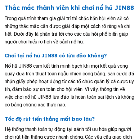
Thắc mắc thành viên khi chơi nổ hũ JIN88
Trong quá trình tham gia giải trí thì chắc hẳn hội viên sẽ có
những thắc mắc cần được giải đáp một cách rõ ràng và chi
tiết. Dưới đây là phần trả lời cho các câu hỏi phổ biến giúp
người chơi hiểu rõ hơn về sảnh nổ hũ:
Chơi tại nổ hũ JIN88 có lừa đảo không?
Nổ hũ JIN88 cam kết tính minh bạch khi mọi kết quả vòng
quay dựa trên thuật toán ngẫu nhiên công bằng. sân cược đã
nhận giấy phép hoạt động từ các tổ chức quản lý cá cược uy
tín, đảm bảo sự an toàn cho hội viên. Vì vậy, thông tin về
việc chơi nổ hũ JIN88 lừa đảo là hoàn toàn sai lệch và không
có bằng chứng xác thực nào.
Tốc độ rút tiền thắng mất bao lâu?
Hệ thống thanh toán tự động tại sảnh tối ưu hóa giúp người
chơi rút tiền thắng cược nhanh chóng. Các yêu cầu giao dịch