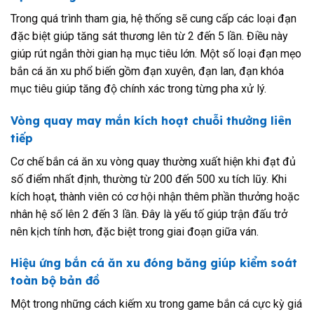
Trong quá trình tham gia, hệ thống sẽ cung cấp các loại đạn
đặc biệt giúp tăng sát thương lên từ 2 đến 5 lần. Điều này
giúp rút ngắn thời gian hạ mục tiêu lớn. Một số loại đạn mẹo
bắn cá ăn xu phổ biến gồm đạn xuyên, đạn lan, đạn khóa
mục tiêu giúp tăng độ chính xác trong từng pha xử lý.
Vòng quay may mắn kích hoạt chuỗi thưởng liên
tiếp
Cơ chế bắn cá ăn xu vòng quay thường xuất hiện khi đạt đủ
số điểm nhất định, thường từ 200 đến 500 xu tích lũy. Khi
kích hoạt, thành viên có cơ hội nhận thêm phần thưởng hoặc
nhân hệ số lên 2 đến 3 lần. Đây là yếu tố giúp trận đấu trở
nên kịch tính hơn, đặc biệt trong giai đoạn giữa ván.
Hiệu ứng bắn cá ăn xu đóng băng giúp kiểm soát
toàn bộ bản đồ
Một trong những cách kiếm xu trong game bắn cá cực kỳ giá