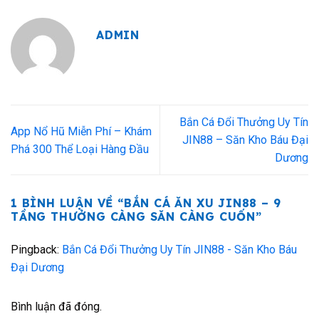
ADMIN
Bắn Cá Đổi Thưởng Uy Tín
App Nổ Hũ Miễn Phí – Khám
JIN88 – Săn Kho Báu Đại
Phá 300 Thể Loại Hàng Đầu
Dương
1 BÌNH LUẬN VỀ “
BẮN CÁ ĂN XU JIN88 – 9
TẦNG THƯỞNG CÀNG SĂN CÀNG CUỐN
”
Pingback:
Bắn Cá Đổi Thưởng Uy Tín JIN88 - Săn Kho Báu
Đại Dương
Bình luận đã đóng.