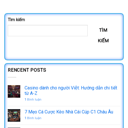
Tìm kiếm
TÌM
KIẾM
RENCENT POSTS
Casino dành cho người Việt: Hướng dẫn chi tiết
từ A-Z
1
Bình luận
7 Mẹo Cá Cược Kèo Nhà Cái Cúp C1 Châu Âu
1
Bình luận