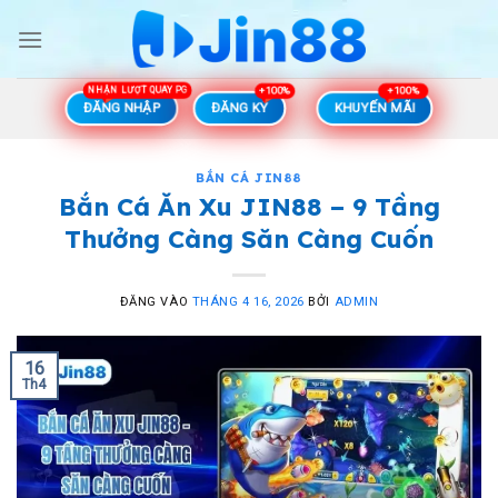
Bỏ
qua
nội
dung
KHUYẾN MÃI
ĐĂNG NHẬP
ĐĂNG KÝ
BẮN CÁ JIN88
Bắn Cá Ăn Xu JIN88 – 9 Tầng
Thưởng Càng Săn Càng Cuốn
ĐĂNG VÀO
THÁNG 4 16, 2026
BỞI
ADMIN
16
Th4