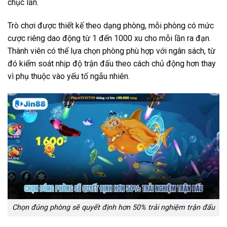
chục lần.
Trò chơi được thiết kế theo dạng phòng, mỗi phòng có mức
cược riêng dao động từ 1 đến 1000 xu cho mỗi lần ra đạn.
Thành viên có thể lựa chọn phòng phù hợp với ngân sách, từ
đó kiểm soát nhịp độ trận đấu theo cách chủ động hơn thay
vì phụ thuộc vào yếu tố ngẫu nhiên.
Chọn đúng phòng sẽ quyết định hơn 50% trải nghiệm trận đấu