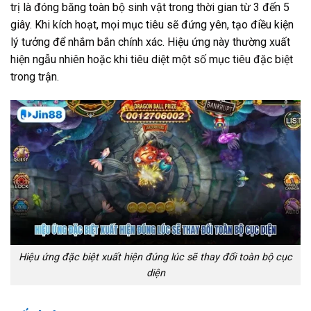
trị là đóng băng toàn bộ sinh vật trong thời gian từ 3 đến 5
giây. Khi kích hoạt, mọi mục tiêu sẽ đứng yên, tạo điều kiện
lý tưởng để nhắm bắn chính xác. Hiệu ứng này thường xuất
hiện ngẫu nhiên hoặc khi tiêu diệt một số mục tiêu đặc biệt
trong trận.
Hiệu ứng đặc biệt xuất hiện đúng lúc sẽ thay đổi toàn bộ cục
diện